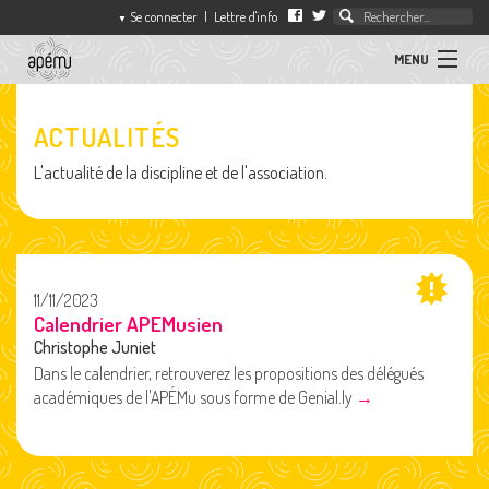
Se connecter
|
Lettre d'info
▼
MENU
ACTUALITÉS
ACTUALITÉS
association
des
L'actualité de la discipline et de l'association.
ARTICLES
professeurs
d'éducation
musicale
SÉQUENCES
L'APEMU
11/11/2023
Calendrier APEMusien
Christophe Juniet
CONTACT
Dans le calendrier, retrouverez les propositions des délégués
académiques de l'APÉMu sous forme de Genial.ly
→