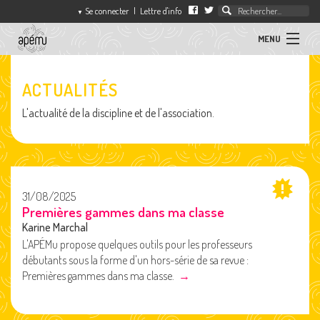
Se connecter
|
Lettre d'info
▼
MENU
ACTUALITÉS
ACTUALITÉS
association
des
L'actualité de la discipline et de l'association.
ARTICLES
professeurs
d'éducation
musicale
SÉQUENCES
L'APEMU
31/08/2025
Premières gammes dans ma classe
Karine Marchal
CONTACT
L'APÉMu propose quelques outils pour les professeurs
débutants sous la forme d'un hors-série de sa revue :
Premières gammes dans ma classe.
→