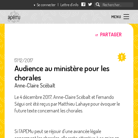
Se connecter
|
Lettre d'info
▼
MENU
ACTUALITÉS
PARTAGER
association
des
ARTICLES
professeurs
d'éducation
17/12/2017
musicale
Audience au ministère pour les
SÉQUENCES
chorales
L'APEMU
Anne-Claire Scébalt
Le 4 décembre 2017, Anne-Claire Scébalt et Fernando
CONTACT
Ségui ont été reçus par Matthieu Lahaye pour évoquer le
future texte concernant les chorales.
Si l'APEMu peut se réjouir d'une avancée légale
concernant les chorales, elle reste attentive à sa mise en