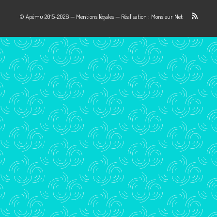
© Apému 2015-2026 —
Mentions légales
—
Réalisation : Monsieur Net