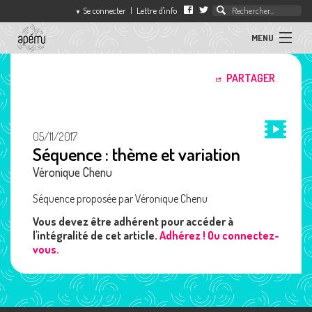
Se connecter
|
Lettre d'info
▼
MENU
ACTUALITÉS
PARTAGER
association
des
ARTICLES
professeurs
d'éducation
05/11/2017
musicale
Séquence : thème et variation
SÉQUENCES
Véronique Chenu
L'APEMU
Séquence proposée par Véronique Chenu
Vous devez être adhérent pour accéder à
CONTACT
l'intégralité de cet article.
Adhérez ! Ou connectez-
vous.