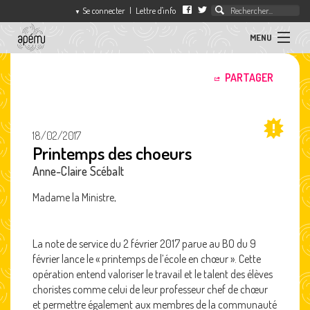
Se connecter
|
Lettre d'info
▼
MENU
ACTUALITÉS
PARTAGER
association
des
ARTICLES
professeurs
d'éducation
18/02/2017
musicale
Printemps des choeurs
SÉQUENCES
Anne-Claire Scébalt
L'APEMU
Madame la Ministre,
CONTACT
La note de service du 2 février 2017 parue au BO du 9
février lance le « printemps de l’école en chœur ». Cette
opération entend valoriser le travail et le talent des élèves
choristes comme celui de leur professeur chef de chœur
et permettre également aux membres de la communauté