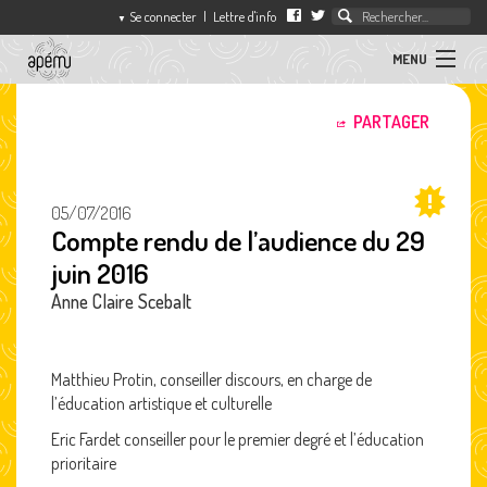
Se connecter
|
Lettre d'info
▼
MENU
ACTUALITÉS
PARTAGER
association
des
ARTICLES
professeurs
d'éducation
05/07/2016
musicale
Compte rendu de l’audience du 29
SÉQUENCES
juin 2016
L'APEMU
Anne Claire Scebalt
CONTACT
Matthieu Protin, conseiller discours, en charge de
l’éducation artistique et culturelle
Eric Fardet conseiller pour le premier degré et l’éducation
prioritaire