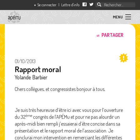
Se connecter
|
Lettre d'info
▼
MENU
ACTUALITÉS
PARTAGER
association
des
ARTICLES
professeurs
d'éducation
01/10/2013
musicale
Rapport moral
SÉQUENCES
Yolande Barbier
L'APEMU
Chers collègues, et congressistes bonjour à tous,
CONTACT
Je suis très heureuse d’être ici avec vous pour l’ouverture
ème
du 32
congrès de l’APÉMu et pour ne pas alourdir un
après–midi bien rempli j’essaierai d’être concise dans sa
présentation et le rapport moral de l’association. Je
conclurai mon intervention en remerciant les différentes